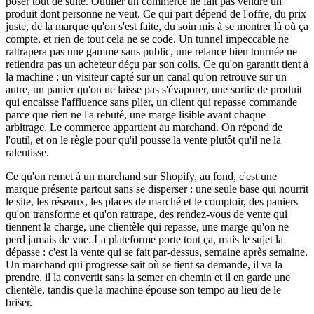
poser tout de suite. Outiller un commerce ne fait pas vendre un
produit dont personne ne veut. Ce qui part dépend de l'offre, du prix
juste, de la marque qu'on s'est faite, du soin mis à se montrer là où ça
compte, et rien de tout cela ne se code. Un tunnel impeccable ne
rattrapera pas une gamme sans public, une relance bien tournée ne
retiendra pas un acheteur déçu par son colis. Ce qu'on garantit tient à
la machine : un visiteur capté sur un canal qu'on retrouve sur un
autre, un panier qu'on ne laisse pas s'évaporer, une sortie de produit
qui encaisse l'affluence sans plier, un client qui repasse commande
parce que rien ne l'a rebuté, une marge lisible avant chaque
arbitrage. Le commerce appartient au marchand. On répond de
l'outil, et on le règle pour qu'il pousse la vente plutôt qu'il ne la
ralentisse.
Ce qu'on remet à un marchand sur Shopify, au fond, c'est une
marque présente partout sans se disperser : une seule base qui nourrit
le site, les réseaux, les places de marché et le comptoir, des paniers
qu'on transforme et qu'on rattrape, des rendez-vous de vente qui
tiennent la charge, une clientèle qui repasse, une marge qu'on ne
perd jamais de vue. La plateforme porte tout ça, mais le sujet la
dépasse : c'est la vente qui se fait par-dessus, semaine après semaine.
Un marchand qui progresse sait où se tient sa demande, il va la
prendre, il la convertit sans la semer en chemin et il en garde une
clientèle, tandis que la machine épouse son tempo au lieu de le
briser.