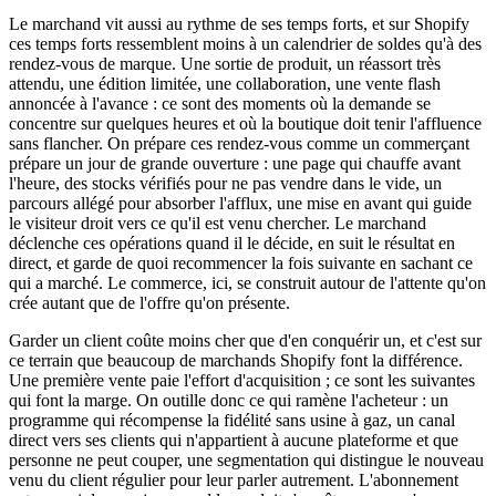
Le marchand vit aussi au rythme de ses temps forts, et sur Shopify
ces temps forts ressemblent moins à un calendrier de soldes qu'à des
rendez-vous de marque. Une sortie de produit, un réassort très
attendu, une édition limitée, une collaboration, une vente flash
annoncée à l'avance : ce sont des moments où la demande se
concentre sur quelques heures et où la boutique doit tenir l'affluence
sans flancher. On prépare ces rendez-vous comme un commerçant
prépare un jour de grande ouverture : une page qui chauffe avant
l'heure, des stocks vérifiés pour ne pas vendre dans le vide, un
parcours allégé pour absorber l'afflux, une mise en avant qui guide
le visiteur droit vers ce qu'il est venu chercher. Le marchand
déclenche ces opérations quand il le décide, en suit le résultat en
direct, et garde de quoi recommencer la fois suivante en sachant ce
qui a marché. Le commerce, ici, se construit autour de l'attente qu'on
crée autant que de l'offre qu'on présente.
Garder un client coûte moins cher que d'en conquérir un, et c'est sur
ce terrain que beaucoup de marchands Shopify font la différence.
Une première vente paie l'effort d'acquisition ; ce sont les suivantes
qui font la marge. On outille donc ce qui ramène l'acheteur : un
programme qui récompense la fidélité sans usine à gaz, un canal
direct vers ses clients qui n'appartient à aucune plateforme et que
personne ne peut couper, une segmentation qui distingue le nouveau
venu du client régulier pour leur parler autrement. L'abonnement