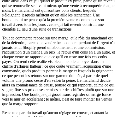
entre aussi dans ce jeu quand le produit s'y prête, parce qu'un revenu
qui se renouvelle seul vaut mieux qu'une vente à reconquérir chaque
mois. Le marchand sait qui sont ses bons clients, lesquels
s'éloignent, lesquels méritent qu'on aille les rechercher. Une
boutique qui ne pense qu'à la première vente recommence son
travail à zéro tous les jours ; celle qui fait revenir construit une
clientèle au lieu d'une suite de transactions.
Tout ce commerce repose sur une marge, et le rôle du marchand est
de la défendre, parce que vendre beaucoup en perdant de l'argent n'a
jamais tenu. Shopify prend un abonnement et une commission,
l'acquisition d'un client a un prix, le retour d'un colis en a un autre, et
chaque vente ne rapporte que ce qu'il en reste une fois ces coûts
payés. On rend cette réalité visible au lieu de la noyer dans un
chiffre d'affaires flatteur : ce que coûte vraiment l'acquisition d'une
commande, quels produits portent la marge et lesquels la grignotent,
ce que pèsent les retours sur une gamme donnée, à partir de quel
volume une promo cesse d'en valoir la peine. Le marchand décide
alors en connaissance de cause, pousse ce qui rapporte, calme ce qui
saigne, fixe ses prix et ses remises sur des chiffres plutôt que sur une
impression. Une boutique qui grossit sans regarder sa marge fonce
vers le mur en accélérant ; le métier, c'est de faire monter les ventes
que la marge supporte.
Reste une part du travail qu'aucun réglage ne couvre, et autant la