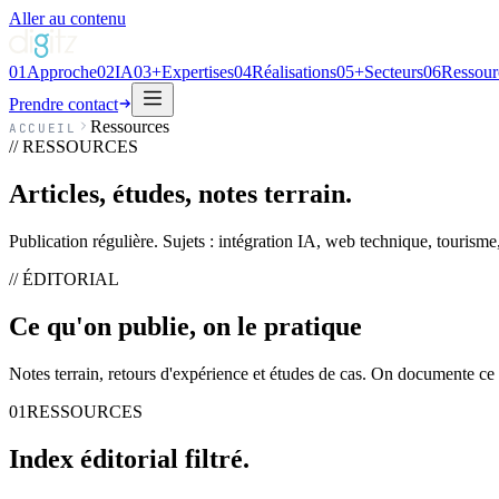
Aller au contenu
01
Approche
02
IA
03
+
Expertises
04
Réalisations
05
+
Secteurs
06
Ressour
Prendre contact
Ressources
ACCUEIL
// RESSOURCES
Articles, études, notes terrain.
Publication régulière. Sujets : intégration IA, web technique, tourism
// ÉDITORIAL
Ce qu'on publie, on le
pratique
Notes terrain, retours d'expérience et études de cas. On documente ce 
01
RESSOURCES
Index éditorial
filtré
.