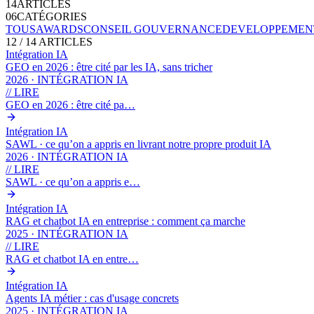
14
ARTICLES
06
CATÉGORIES
TOUS
AWARDS
CONSEIL GOUVERNANCE
DEVELOPPEMEN
12
/ 14 ARTICLES
Intégration IA
GEO en 2026 : être cité par les IA, sans tricher
2026 · INTÉGRATION IA
// LIRE
GEO en 2026 : être cité pa…
Intégration IA
SAWL · ce qu’on a appris en livrant notre propre produit IA
2026 · INTÉGRATION IA
// LIRE
SAWL · ce qu’on a appris e…
Intégration IA
RAG et chatbot IA en entreprise : comment ça marche
2025 · INTÉGRATION IA
// LIRE
RAG et chatbot IA en entre…
Intégration IA
Agents IA métier : cas d'usage concrets
2025 · INTÉGRATION IA