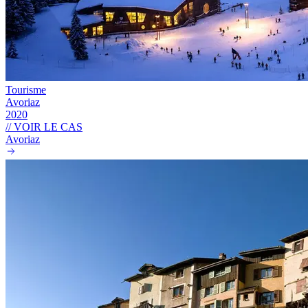
Tourisme
Avoriaz
2020
// VOIR LE CAS
Avoriaz