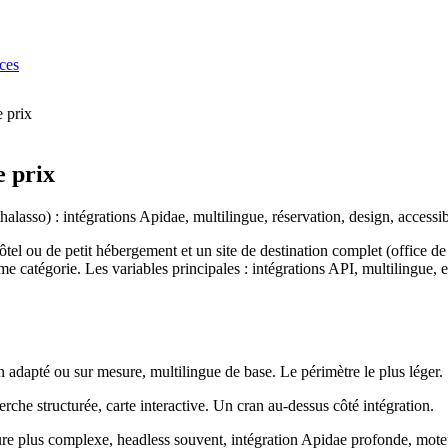
ces
e prix
e prix
 thalasso) : intégrations Apidae, multilingue, réservation, design, accessibi
hôtel ou de petit hébergement et un site de destination complet (office d
e catégorie. Les variables principales : intégrations API, multilingue, 
 adapté ou sur mesure, multilingue de base. Le périmètre le plus léger.
erche structurée, carte interactive. Un cran au-dessus côté intégration.
ure plus complexe, headless souvent, intégration Apidae profonde, moteur