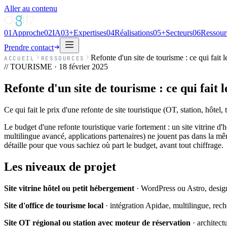
Aller au contenu
01
Approche
02
IA
03
+
Expertises
04
Réalisations
05
+
Secteurs
06
Ressour
Prendre contact
Refonte d'un site de tourisme : ce qui fait l
ACCUEIL
RESSOURCES
// TOURISME ·
18 février 2025
Refonte d'un site de tourisme : ce qui fait l
Ce qui fait le prix d'une refonte de site touristique (OT, station, hôtel,
Le budget d'une refonte touristique varie fortement : un site vitrine d'
multilingue avancé, applications partenaires) ne jouent pas dans la mêm
détaille pour que vous sachiez où part le budget, avant tout chiffrage.
Les niveaux de projet
Site vitrine hôtel ou petit hébergement
· WordPress ou Astro, design
Site d'office de tourisme local
· intégration Apidae, multilingue, rech
Site OT régional ou station avec moteur de réservation
· architect