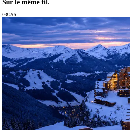
Sur le même
fil
.
03
CAS