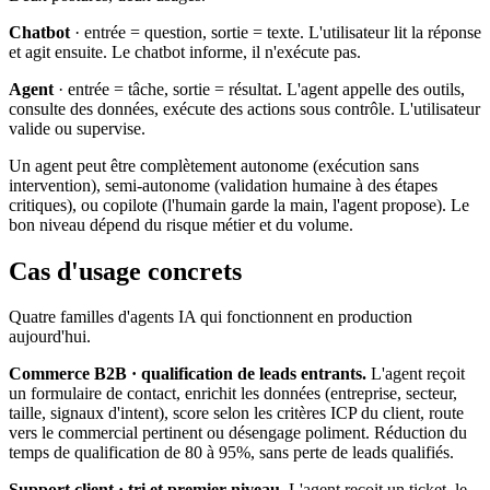
Chatbot
· entrée = question, sortie = texte. L'utilisateur lit la réponse
et agit ensuite. Le chatbot informe, il n'exécute pas.
Agent
· entrée = tâche, sortie = résultat. L'agent appelle des outils,
consulte des données, exécute des actions sous contrôle. L'utilisateur
valide ou supervise.
Un agent peut être complètement autonome (exécution sans
intervention), semi-autonome (validation humaine à des étapes
critiques), ou copilote (l'humain garde la main, l'agent propose). Le
bon niveau dépend du risque métier et du volume.
Cas d'usage concrets
Quatre familles d'agents IA qui fonctionnent en production
aujourd'hui.
Commerce B2B · qualification de leads entrants.
L'agent reçoit
un formulaire de contact, enrichit les données (entreprise, secteur,
taille, signaux d'intent), score selon les critères ICP du client, route
vers le commercial pertinent ou désengage poliment. Réduction du
temps de qualification de 80 à 95%, sans perte de leads qualifiés.
Support client · tri et premier niveau.
L'agent reçoit un ticket, le