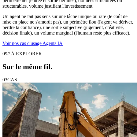
périmètre net (entrée et sortie définies), données structurées ou
structurables, volume justifiant l'investissement.
Un agent ne fait pas sens sur une tâche unique ou rare (le coût de
mise en place ne s'amortit pas), un périmètre flou (l'agent va dériver,
perdre la confiance), une sortie subjective (jugement, créativité,
décision finale), un volume marginal (l'humain reste plus efficace).
Voir nos cas d'usage Agents IA
09
// À EXPLORER
Sur le même
fil
.
03
CAS