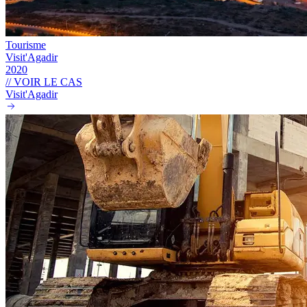
Tourisme
Visit'Agadir
2020
// VOIR LE CAS
Visit'Agadir