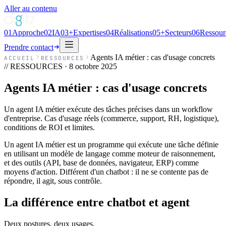
Aller au contenu
01
Approche
02
IA
03
+
Expertises
04
Réalisations
05
+
Secteurs
06
Ressour
Prendre contact
Agents IA métier : cas d'usage concrets
ACCUEIL
RESSOURCES
// RESSOURCES ·
8 octobre 2025
Agents IA métier : cas d'usage concrets
Un agent IA métier exécute des tâches précises dans un workflow
d'entreprise. Cas d'usage réels (commerce, support, RH, logistique),
conditions de ROI et limites.
Un agent IA métier est un programme qui exécute une tâche définie
en utilisant un modèle de langage comme moteur de raisonnement,
et des outils (API, base de données, navigateur, ERP) comme
moyens d'action. Différent d'un chatbot : il ne se contente pas de
répondre, il agit, sous contrôle.
La différence entre chatbot et agent
Deux postures, deux usages.