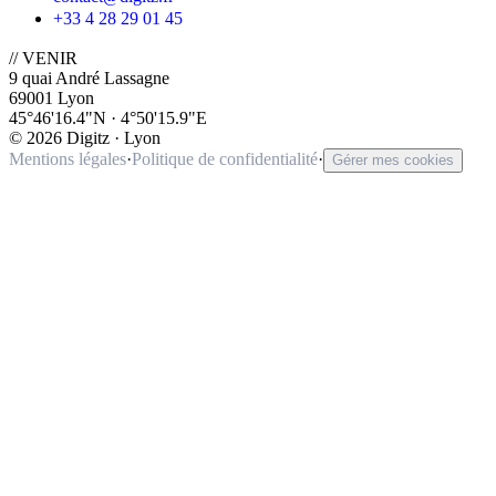
+33 4 28 29 01 45
// VENIR
9 quai André Lassagne
69001 Lyon
45°46'16.4"N · 4°50'15.9"E
©
2026
Digitz · Lyon
Mentions légales
·
Politique de confidentialité
·
Gérer mes cookies