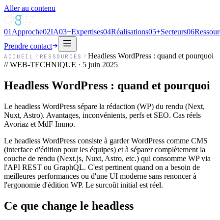
Aller au contenu
01
Approche
02
IA
03
+
Expertises
04
Réalisations
05
+
Secteurs
06
Ressour
Prendre contact
Headless WordPress : quand et pourquoi
ACCUEIL
RESSOURCES
// WEB-TECHNIQUE ·
5 juin 2025
Headless WordPress : quand et pourquoi
Le headless WordPress sépare la rédaction (WP) du rendu (Next,
Nuxt, Astro). Avantages, inconvénients, perfs et SEO. Cas réels
Avoriaz et MdF Immo.
Le headless WordPress consiste à garder WordPress comme CMS
(interface d'édition pour les équipes) et à séparer complètement la
couche de rendu (Next.js, Nuxt, Astro, etc.) qui consomme WP via
l'API REST ou GraphQL. C'est pertinent quand on a besoin de
meilleures performances ou d'une UI moderne sans renoncer à
l'ergonomie d'édition WP. Le surcoût initial est réel.
Ce que change le headless