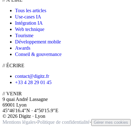
Tous les articles
Use-cases IA
Intégration IA
Web technique
Tourisme
Développement mobile
Awards
Conseil & gouvernance
// ÉCRIRE
contact@digitz.fr
+33 4 28 29 01 45
// VENIR
9 quai André Lassagne
69001 Lyon
45°46'16.4"N · 4°50'15.9"E
©
2026
Digitz · Lyon
Mentions légales
·
Politique de confidentialité
·
Gérer mes cookies