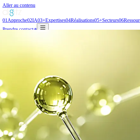
Aller au contenu
01
Approche
02
IA
03
+
Expertises
04
Réalisations
05
+
Secteurs
06
Ressour
Prendre contact