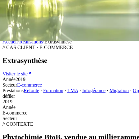
Accueil
·
Réalisations
·
Extrasynthèse
// CAS CLIENT · E-COMMERCE
Extrasynthèse
Visiter le site
Année
2019
Secteur
E-commerce
Prestations
Refonte
·
Formation
·
TMA
·
Infogérance
·
Migration
·
Op
défiler
2019
Année
E-commerce
Secteur
// CONTEXTE
Phytochimie BtoB,
vendue au milligramm