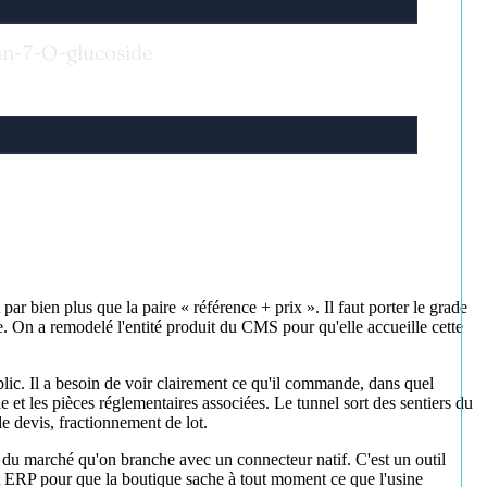
nin-7-O-glucoside
r bien plus que la paire « référence + prix ». Il faut porter le grade
de. On a remodelé l'entité produit du CMS pour qu'elle accueille cette
ic. Il a besoin de voir clairement ce qu'il commande, dans quel
le et les pièces réglementaires associées. Le tunnel sort des sentiers du
e devis, fractionnement de lot.
 du marché qu'on branche avec un connecteur natif. C'est un outil
t cet ERP pour que la boutique sache à tout moment ce que l'usine