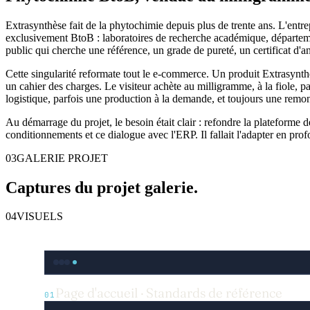
Extrasynthèse fait de la phytochimie depuis plus de trente ans. L'entrep
exclusivement BtoB : laboratoires de recherche académique, département
public qui cherche une référence, un grade de pureté, un certificat d
Cette singularité reformate tout le e-commerce. Un produit Extrasynthè
un cahier des charges. Le visiteur achète au milligramme, à la fiole, 
logistique, parfois une production à la demande, et toujours une remon
Au démarrage du projet, le besoin était clair : refondre la plateforme d
conditionnements et ce dialogue avec l'ERP. Il fallait l'adapter en pro
03
GALERIE PROJET
Captures du projet
galerie
.
04
VISUELS
Page d'accueil · Standards de référence
01