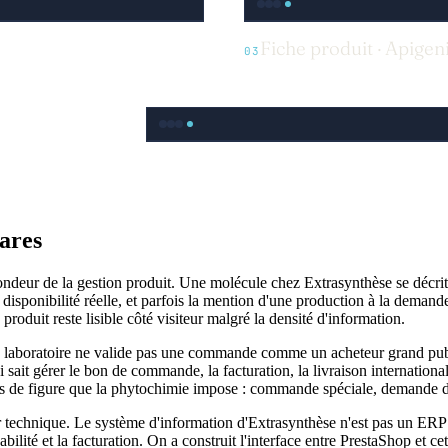
Fiche produit · Apige
03
ares
deur de la gestion produit. Une molécule chez Extrasynthèse se décrit pa
la disponibilité réelle, et parfois la mention d'une production à la deman
produit reste lisible côté visiteur malgré la densité d'information.
 de laboratoire ne valide pas une commande comme un acheteur grand publ
i sait gérer le bon de commande, la facturation, la livraison internationa
cas de figure que la phytochimie impose : commande spéciale, demande d
er technique. Le système d'information d'Extrasynthèse n'est pas un ERP
raçabilité et la facturation. On a construit l'interface entre PrestaShop e