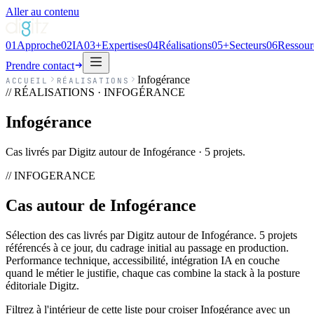
Aller au contenu
01
Approche
02
IA
03
+
Expertises
04
Réalisations
05
+
Secteurs
06
Ressour
Prendre contact
Infogérance
ACCUEIL
RÉALISATIONS
// RÉALISATIONS · INFOGÉRANCE
Infogérance
Cas livrés par Digitz autour de Infogérance · 5 projets.
// INFOGERANCE
Cas autour de
Infogérance
Sélection des cas livrés par Digitz autour de Infogérance. 5 projets
référencés à ce jour, du cadrage initial au passage en production.
Performance technique, accessibilité, intégration IA en couche
quand le métier le justifie, chaque cas combine la stack à la posture
éditoriale Digitz.
Filtrez à l'intérieur de cette liste pour croiser Infogérance avec un