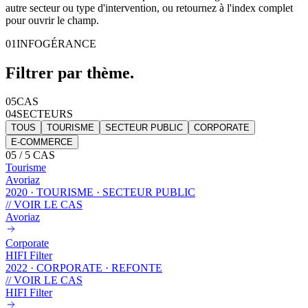
autre secteur ou type d'intervention, ou retournez à l'index complet
pour ouvrir le champ.
01
INFOGÉRANCE
Filtrer
par thème
.
05
CAS
04
SECTEURS
TOUS
TOURISME
SECTEUR PUBLIC
CORPORATE
E-COMMERCE
05
/
5
CAS
Tourisme
Avoriaz
2020
·
TOURISME · SECTEUR PUBLIC
// VOIR LE CAS
Avoriaz
Corporate
HIFI Filter
2022
·
CORPORATE · REFONTE
// VOIR LE CAS
HIFI Filter