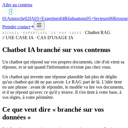
Aller au contenu
01
Approche
02
IA
03
+
Expertises
04
Réalisations
05
+
Secteurs
06
Ressour
Prendre contact
Chatbot RAG
ACCUEIL
EXPERTISES
IA
USE CASES
// USE CASE IA · CAS D'USAGE IA
Chatbot IA branché sur vos contenus
Un chatbot qui répond sur vos propres documents, cite d'où vient sa
réponse, et se tait quand l'information n'existe pas chez vous.
Un chatbot qui invente une réponse plausible fait plus de dégâts
qu'un chatbot qui dit ne pas savoir. Le RAG part de là. L'idée tient
en une phrase : avant de répondre, le modèle va lire vos documents,
et il ne répond qu'avec ce qu'il y trouve. Il s'en tient à votre base, à
vos règles, à votre périmètre.
Ce que veut dire « branché sur vos
données »