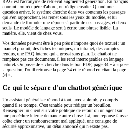
RAG est l'acronyme de retrieval-augmented generation. En français
courant : on récupère d'abord, on rédige ensuite. Quand une
question arrive, le système cherche dans vos contenus les passages
qui s'en rapprochent, les remet sous les yeux du modèle, et lui
demande de formuler une réponse à partir de ces passages, et d'eux
seuls. Le modèle de langage sert à écrire une phrase lisible. La
matière, elle, vient de chez vous.
Vos données peuvent être à peu près n'importe quoi de textuel : un
manuel produit, des fiches techniques, un intranet, des comptes
rendus, une FAQ interne qui a grossi sans plan. Le chatbot ne
remplace pas ces documents, il les rend interrogeables en langage
naturel. On passe de « cherche dans le bon PDF, page 34 » à « pose
ta question, l'outil retrouve la page 34 et te répond en citant la page
34 ».
Ce qui le sépare d'un chatbot générique
Un assistant généraliste répond à tout, avec aplomb, y compris
quand il se trompe. C'est tenable pour rédiger un brouillon.
Renseigner un client sur votre politique de retour ou un agent sur
une procédure interne demande autre chose. Là, une réponse fausse
coûte cher : un remboursement mal appliqué, une consigne de
sécurité approximative, un délai annoncé qui n'existe pas.