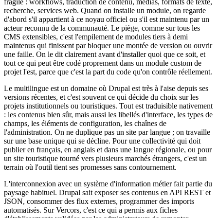
fragile : workflows, traduction de contenu, médias, formats de texte,
recherche, services web. Quand on installe un module, on regarde
d'abord s'il appartient à ce noyau officiel ou s'il est maintenu par un
acteur reconnu de la communauté. Le piège, comme sur tous les
CMS extensibles, c'est l'empilement de modules tiers à demi
maintenus qui finissent par bloquer une montée de version ou ouvrir
une faille. On le dit clairement avant d'installer quoi que ce soit, et
tout ce qui peut être codé proprement dans un module custom de
projet l'est, parce que c'est la part du code qu'on contrôle réellement.
Le multilingue est un domaine où Drupal est très à l'aise depuis ses
versions récentes, et c'est souvent ce qui décide du choix sur les
projets institutionnels ou touristiques. Tout est traduisible nativement
: les contenus bien sûr, mais aussi les libellés d'interface, les types de
champs, les éléments de configuration, les chaînes de
l'administration. On ne duplique pas un site par langue ; on travaille
sur une base unique qui se décline. Pour une collectivité qui doit
publier en français, en anglais et dans une langue régionale, ou pour
un site touristique tourné vers plusieurs marchés étrangers, c'est un
terrain où l'outil tient ses promesses sans contournement.
L'interconnexion avec un système d'information métier fait partie du
paysage habituel. Drupal sait exposer ses contenus en API REST et
JSON, consommer des flux externes, programmer des imports
automatisés. Sur Vercors, c'est ce qui a permis aux fiches