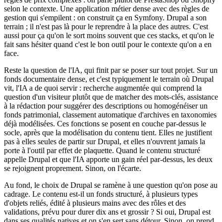
selon le contexte. Une application métier dense avec des règles de
gestion qui s'empilent : on construit ça en Symfony. Drupal a son
terrain ; il n'est pas là pour le reprendre à la place des autres. C'est
aussi pour ça qu'on le sort moins souvent que ces stacks, et qu'on le
fait sans hésiter quand c'est le bon outil pour le contexte qu'on a en
face.
Reste la question de l'IA, qui finit par se poser sur tout projet. Sur un
fonds documentaire dense, et c'est typiquement le terrain où Drupal
vit, l'IA a de quoi servir : recherche augmentée qui comprend la
question d'un visiteur plutôt que de matcher des mots-clés, assistance
à la rédaction pour suggérer des descriptions ou homogénéiser un
fonds patrimonial, classement automatique d'archives en taxonomies
déjà modélisées. Ces fonctions se posent en couche par-dessus le
socle, après que la modélisation du contenu tient. Elles ne justifient
pas à elles seules de partir sur Drupal, et elles n'ouvrent jamais la
porte à l'outil par effet de plaquette. Quand le contenu structuré
appelle Drupal et que l'IA apporte un gain réel par-dessus, les deux
se rejoignent proprement. Sinon, on l'écarte.
Au fond, le choix de Drupal se ramène à une question qu'on pose au
cadrage. Le contenu est-il un fonds structuré, à plusieurs types
d'objets reliés, édité à plusieurs mains avec des rôles et des
validations, prévu pour durer dix ans et grossir ? Si oui, Drupal est
dans ses qualités natives et on s'en sert sans détour. Sinon, on prend