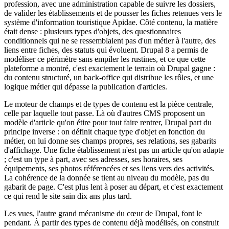
profession, avec une administration capable de suivre les dossiers,
de valider les établissements et de pousser les fiches retenues vers le
système d'information touristique Apidae. Côté contenu, la matière
était dense : plusieurs types d'objets, des questionnaires
conditionnels qui ne se ressemblaient pas d'un métier à l'autre, des
liens entre fiches, des statuts qui évoluent. Drupal 8 a permis de
modéliser ce périmètre sans empiler les rustines, et ce que cette
plateforme a montré, c'est exactement le terrain où Drupal gagne :
du contenu structuré, un back-office qui distribue les rôles, et une
logique métier qui dépasse la publication d'articles.
Le moteur de champs et de types de contenu est la pièce centrale,
celle par laquelle tout passe. Là où d'autres CMS proposent un
modèle d'article qu'on étire pour tout faire rentrer, Drupal part du
principe inverse : on définit chaque type d'objet en fonction du
métier, on lui donne ses champs propres, ses relations, ses gabarits
d'affichage. Une fiche établissement n'est pas un article qu'on adapte
; c'est un type à part, avec ses adresses, ses horaires, ses
équipements, ses photos référencées et ses liens vers des activités.
La cohérence de la donnée se tient au niveau du modèle, pas du
gabarit de page. C'est plus lent à poser au départ, et c'est exactement
ce qui rend le site sain dix ans plus tard.
Les vues, l'autre grand mécanisme du cœur de Drupal, font le
pendant. À partir des types de contenu déjà modélisés, on construit