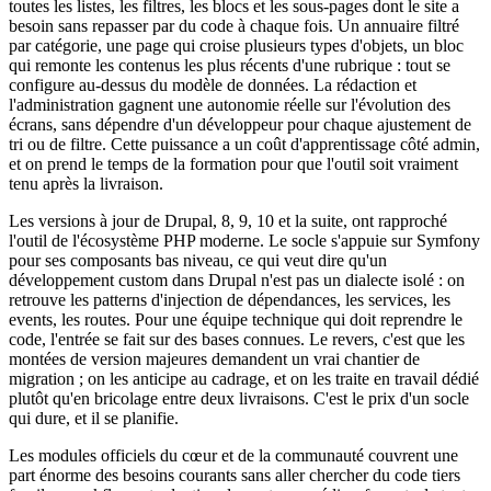
toutes les listes, les filtres, les blocs et les sous-pages dont le site a
besoin sans repasser par du code à chaque fois. Un annuaire filtré
par catégorie, une page qui croise plusieurs types d'objets, un bloc
qui remonte les contenus les plus récents d'une rubrique : tout se
configure au-dessus du modèle de données. La rédaction et
l'administration gagnent une autonomie réelle sur l'évolution des
écrans, sans dépendre d'un développeur pour chaque ajustement de
tri ou de filtre. Cette puissance a un coût d'apprentissage côté admin,
et on prend le temps de la formation pour que l'outil soit vraiment
tenu après la livraison.
Les versions à jour de Drupal, 8, 9, 10 et la suite, ont rapproché
l'outil de l'écosystème PHP moderne. Le socle s'appuie sur Symfony
pour ses composants bas niveau, ce qui veut dire qu'un
développement custom dans Drupal n'est pas un dialecte isolé : on
retrouve les patterns d'injection de dépendances, les services, les
events, les routes. Pour une équipe technique qui doit reprendre le
code, l'entrée se fait sur des bases connues. Le revers, c'est que les
montées de version majeures demandent un vrai chantier de
migration ; on les anticipe au cadrage, et on les traite en travail dédié
plutôt qu'en bricolage entre deux livraisons. C'est le prix d'un socle
qui dure, et il se planifie.
Les modules officiels du cœur et de la communauté couvrent une
part énorme des besoins courants sans aller chercher du code tiers