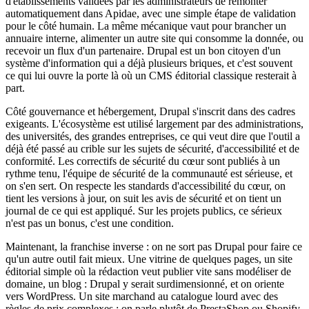
d'établissements validées par les administrateurs de remonter
automatiquement dans Apidae, avec une simple étape de validation
pour le côté humain. La même mécanique vaut pour brancher un
annuaire interne, alimenter un autre site qui consomme la donnée, ou
recevoir un flux d'un partenaire. Drupal est un bon citoyen d'un
système d'information qui a déjà plusieurs briques, et c'est souvent
ce qui lui ouvre la porte là où un CMS éditorial classique resterait à
part.
Côté gouvernance et hébergement, Drupal s'inscrit dans des cadres
exigeants. L'écosystème est utilisé largement par des administrations,
des universités, des grandes entreprises, ce qui veut dire que l'outil a
déjà été passé au crible sur les sujets de sécurité, d'accessibilité et de
conformité. Les correctifs de sécurité du cœur sont publiés à un
rythme tenu, l'équipe de sécurité de la communauté est sérieuse, et
on s'en sert. On respecte les standards d'accessibilité du cœur, on
tient les versions à jour, on suit les avis de sécurité et on tient un
journal de ce qui est appliqué. Sur les projets publics, ce sérieux
n'est pas un bonus, c'est une condition.
Maintenant, la franchise inverse : on ne sort pas Drupal pour faire ce
qu'un autre outil fait mieux. Une vitrine de quelques pages, un site
éditorial simple où la rédaction veut publier vite sans modéliser de
domaine, un blog : Drupal y serait surdimensionné, et on oriente
vers WordPress. Un site marchand au catalogue lourd avec des
règles de prix complexes : on parle plutôt de PrestaShop ou Shopify