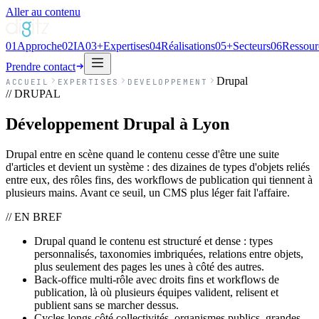
Aller au contenu
01
Approche
02
IA
03
+
Expertises
04
Réalisations
05
+
Secteurs
06
Ressour
Prendre contact
Drupal
ACCUEIL
EXPERTISES
DEVELOPPEMENT
// DRUPAL
Développement Drupal à Lyon
Drupal entre en scène quand le contenu cesse d'être une suite
d'articles et devient un système : des dizaines de types d'objets reliés
entre eux, des rôles fins, des workflows de publication qui tiennent à
plusieurs mains. Avant ce seuil, un CMS plus léger fait l'affaire.
// EN BREF
Drupal quand le contenu est structuré et dense : types
personnalisés, taxonomies imbriquées, relations entre objets,
plus seulement des pages les unes à côté des autres.
Back-office multi-rôle avec droits fins et workflows de
publication, là où plusieurs équipes valident, relisent et
publient sans se marcher dessus.
Cycles longs côté collectivités, organismes publics, grandes