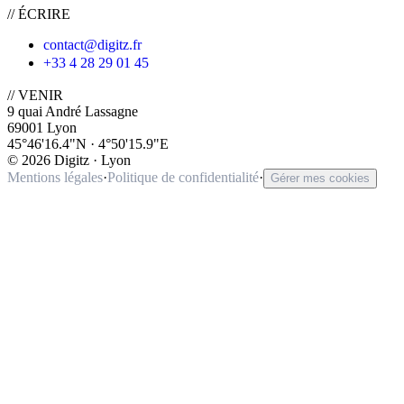
// ÉCRIRE
contact@digitz.fr
+33 4 28 29 01 45
// VENIR
9 quai André Lassagne
69001 Lyon
45°46'16.4"N · 4°50'15.9"E
©
2026
Digitz · Lyon
Mentions légales
·
Politique de confidentialité
·
Gérer mes cookies