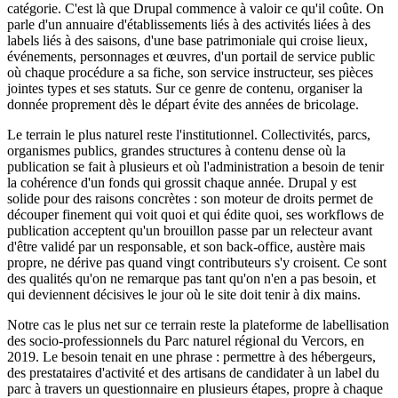
catégorie. C'est là que Drupal commence à valoir ce qu'il coûte. On
parle d'un annuaire d'établissements liés à des activités liées à des
labels liés à des saisons, d'une base patrimoniale qui croise lieux,
événements, personnages et œuvres, d'un portail de service public
où chaque procédure a sa fiche, son service instructeur, ses pièces
jointes types et ses statuts. Sur ce genre de contenu, organiser la
donnée proprement dès le départ évite des années de bricolage.
Le terrain le plus naturel reste l'institutionnel. Collectivités, parcs,
organismes publics, grandes structures à contenu dense où la
publication se fait à plusieurs et où l'administration a besoin de tenir
la cohérence d'un fonds qui grossit chaque année. Drupal y est
solide pour des raisons concrètes : son moteur de droits permet de
découper finement qui voit quoi et qui édite quoi, ses workflows de
publication acceptent qu'un brouillon passe par un relecteur avant
d'être validé par un responsable, et son back-office, austère mais
propre, ne dérive pas quand vingt contributeurs s'y croisent. Ce sont
des qualités qu'on ne remarque pas tant qu'on n'en a pas besoin, et
qui deviennent décisives le jour où le site doit tenir à dix mains.
Notre cas le plus net sur ce terrain reste la plateforme de labellisation
des socio-professionnels du Parc naturel régional du Vercors, en
2019. Le besoin tenait en une phrase : permettre à des hébergeurs,
des prestataires d'activité et des artisans de candidater à un label du
parc à travers un questionnaire en plusieurs étapes, propre à chaque