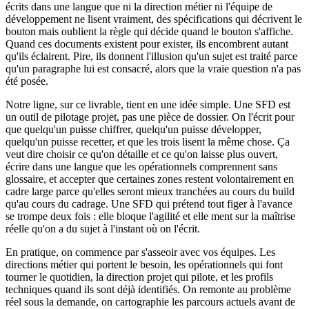
écrits dans une langue que ni la direction métier ni l'équipe de
développement ne lisent vraiment, des spécifications qui décrivent le
bouton mais oublient la règle qui décide quand le bouton s'affiche.
Quand ces documents existent pour exister, ils encombrent autant
qu'ils éclairent. Pire, ils donnent l'illusion qu'un sujet est traité parce
qu'un paragraphe lui est consacré, alors que la vraie question n'a pas
été posée.
Notre ligne, sur ce livrable, tient en une idée simple. Une SFD est
un outil de pilotage projet, pas une pièce de dossier. On l'écrit pour
que quelqu'un puisse chiffrer, quelqu'un puisse développer,
quelqu'un puisse recetter, et que les trois lisent la même chose. Ça
veut dire choisir ce qu'on détaille et ce qu'on laisse plus ouvert,
écrire dans une langue que les opérationnels comprennent sans
glossaire, et accepter que certaines zones restent volontairement en
cadre large parce qu'elles seront mieux tranchées au cours du build
qu'au cours du cadrage. Une SFD qui prétend tout figer à l'avance
se trompe deux fois : elle bloque l'agilité et elle ment sur la maîtrise
réelle qu'on a du sujet à l'instant où on l'écrit.
En pratique, on commence par s'asseoir avec vos équipes. Les
directions métier qui portent le besoin, les opérationnels qui font
tourner le quotidien, la direction projet qui pilote, et les profils
techniques quand ils sont déjà identifiés. On remonte au problème
réel sous la demande, on cartographie les parcours actuels avant de