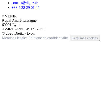
contact@digitz.fr
+33 4 28 29 01 45
// VENIR
9 quai André Lassagne
69001 Lyon
45°46'16.4"N · 4°50'15.9"E
©
2026
Digitz · Lyon
Mentions légales
·
Politique de confidentialité
·
Gérer mes cookies