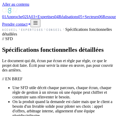
Aller au contenu
01
Approche
02
IA
03
+
Expertises
04
Réalisations
05
+
Secteurs
06
Ressour
Prendre contact
Spécifications fonctionnelles
ACCUEIL
EXPERTISES
CONSEIL
détaillées
// SFD
Spécifications fonctionnelles détaillées
Le document qui dit, écran par écran et règle par règle, ce que le
projet doit faire. Écrit pour servir la mise en œuvre, pas pour couvrir
des arrières.
// EN BREF
Une SFD utile décrit chaque parcours, chaque écran, chaque
règle de gestion à un niveau où une équipe peut chiffrer et
construire sans réinventer le besoin.
On la produit quand la demande est claire mais que le client a
besoin d'un livrable solide pour piloter ses choix : appel
d'offres, arbitrage interne, alignement d'une équipe
pluridisciplinaire.