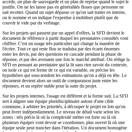
accède, un plan de sauvegarde et un plan de reprise quand le sujet le
justifie. On ne les laisse pas en généralités floues que personne ne
sait recetter. Quand un sujet dépasse ce qu'on sait traiter en interne,
on le nomme et on indique l'expertise à mobiliser plutôt que de
couvrir le vide par du verbiage.
Sur les projets qui passent par un appel d'offres, la SFD devient le
document de référence à partir duquel les prestataires consultés vont
chiffrer. C'est un usage très particulier qui change la manière de
l'écrire. Tout ce qui reste flou se traduira par des écarts énormes
entre les devis, par des questions en cascade pendant la phase de
réponse, et par des avenants une fois le marché attribué. On rédige la
SFD en pensant au prestataire qui la lit sans rien savoir du contexte,
on isole ce qui est ferme de ce qui est variable, on précise les
hypothèses qui sous-tendent les estimations qu'on a déjà en tête. Le
document devient alors un outil de comparaison juste entre les
réponses, et un repère stable pour la suite du projet.
Sur les projets internes, l'usage est différent et la forme suit. La SFD
sert à aligner une équipe pluridisciplinaire autour d'une cible
commune, à arbitrer les priorités, à découper le projet en lots qu'on
peut livrer indépendamment. Le niveau de détail varie selon les
zones : très précis là où la complexité métier est forte ou là où
plusieurs équipes vont devoir se coordonner, plus ouvert là où une
équipe seule peut trancher dans l'itération. Un document homogène