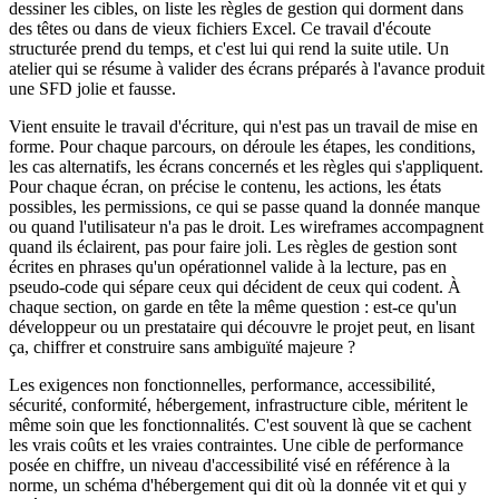
dessiner les cibles, on liste les règles de gestion qui dorment dans
des têtes ou dans de vieux fichiers Excel. Ce travail d'écoute
structurée prend du temps, et c'est lui qui rend la suite utile. Un
atelier qui se résume à valider des écrans préparés à l'avance produit
une SFD jolie et fausse.
Vient ensuite le travail d'écriture, qui n'est pas un travail de mise en
forme. Pour chaque parcours, on déroule les étapes, les conditions,
les cas alternatifs, les écrans concernés et les règles qui s'appliquent.
Pour chaque écran, on précise le contenu, les actions, les états
possibles, les permissions, ce qui se passe quand la donnée manque
ou quand l'utilisateur n'a pas le droit. Les wireframes accompagnent
quand ils éclairent, pas pour faire joli. Les règles de gestion sont
écrites en phrases qu'un opérationnel valide à la lecture, pas en
pseudo-code qui sépare ceux qui décident de ceux qui codent. À
chaque section, on garde en tête la même question : est-ce qu'un
développeur ou un prestataire qui découvre le projet peut, en lisant
ça, chiffrer et construire sans ambiguïté majeure ?
Les exigences non fonctionnelles, performance, accessibilité,
sécurité, conformité, hébergement, infrastructure cible, méritent le
même soin que les fonctionnalités. C'est souvent là que se cachent
les vrais coûts et les vraies contraintes. Une cible de performance
posée en chiffre, un niveau d'accessibilité visé en référence à la
norme, un schéma d'hébergement qui dit où la donnée vit et qui y