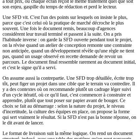
à tout prix, où chaque écran reçoit le même traitement quel que soit
son enjeu, gaspille du temps de rédaction et perd le lecteur.
Une SFD vit. C'est l'un des points sur lesquels on insiste le plus,
parce que c'est celui où la pratique de marché décroche le plus
souvent. Une fois le document remis, beaucoup d'agences
considèrent leur travail terminé et passent à la suite. On a pris
l'habitude inverse : on garde la SFD ouverte pendant tout le projet,
on la révise quand un atelier de conception remonte une contrainte
non anticipée, quand un développement révèle qu'une règle ne tient
pas, quand un usage observé en recette demande de revoir un
parcours. Le document final ressemble rarement au document initial,
et c'est le signe qu'il a servi.
On assume aussi la contrepartie. Une SFD trop détaillée, écrite trop
tôt, peut figer un projet dans une cible que le terrain va contredire. Il
y a des contextes où on recommande plutôt un cadrage léger suivi
d'un cycle itératif, où ce qu'il faut, c'est commencer à construire et
apprendre, plutôt que tout poser sur papier avant de bouger. Ce
choix se fait au démarrage : selon la nature du projet, le niveau
d'incertitude, la culture des équipes en place, on propose la forme
qui sert vraiment le résultat. Si la SFD n'est pas la bonne réponse, on
le dit avant de lancer.
Le format de livraison suit la même logique. On rend un document
structuré, indexé, avec une table des matières qu'on peut parcourir,