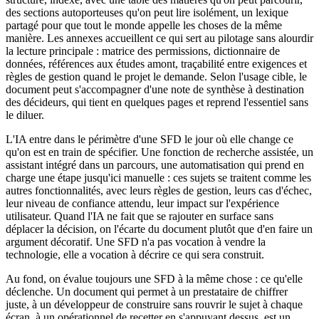
des sections autoporteuses qu'on peut lire isolément, un lexique
partagé pour que tout le monde appelle les choses de la même
manière. Les annexes accueillent ce qui sert au pilotage sans alourdir
la lecture principale : matrice des permissions, dictionnaire de
données, références aux études amont, traçabilité entre exigences et
règles de gestion quand le projet le demande. Selon l'usage cible, le
document peut s'accompagner d'une note de synthèse à destination
des décideurs, qui tient en quelques pages et reprend l'essentiel sans
le diluer.
L'IA entre dans le périmètre d'une SFD le jour où elle change ce
qu'on est en train de spécifier. Une fonction de recherche assistée, un
assistant intégré dans un parcours, une automatisation qui prend en
charge une étape jusqu'ici manuelle : ces sujets se traitent comme les
autres fonctionnalités, avec leurs règles de gestion, leurs cas d'échec,
leur niveau de confiance attendu, leur impact sur l'expérience
utilisateur. Quand l'IA ne fait que se rajouter en surface sans
déplacer la décision, on l'écarte du document plutôt que d'en faire un
argument décoratif. Une SFD n'a pas vocation à vendre la
technologie, elle a vocation à décrire ce qui sera construit.
Au fond, on évalue toujours une SFD à la même chose : ce qu'elle
déclenche. Un document qui permet à un prestataire de chiffrer
juste, à un développeur de construire sans rouvrir le sujet à chaque
écran, à un opérationnel de recetter en s'appuyant dessus, est un